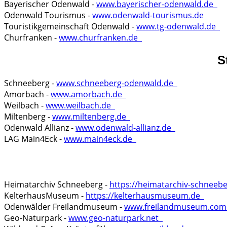
Bayerischer Odenwald -
www.bayerischer-odenwald.de
Odenwald Tourismus -
www.odenwald-tourismus.de
Touristikgemeinschaft Odenwald -
www.tg-odenwald.de
Churfranken -
www.churfranken.de
S
Schneeberg -
www.schneeberg-odenwald.de
Amorbach -
www.amorbach.de
Weilbach -
www.weilbach.de
Miltenberg -
www.miltenberg.de
Odenwald Allianz -
www.odenwald-allianz.de
LAG Main4Eck -
www.main4eck.de
Heimatarchiv Schneeberg -
https://heimatarchiv-schneeb
KelterhausMuseum -
https://kelterhausmuseum.de
Odenwälder Freilandmuseum -
www.freilandmuseum.co
Geo-Naturpark -
www.geo-naturpark.net