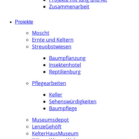
Zusammenarbeit
Projekte
Moscht
Ernte und Keltern
Streuobstwiesen
Baumpflanzung
Insektenhotel
Reptilienburg
Pflegearbeiten
Keller
Sehenswürdigkeiten
Baumpflege
Museumsdepot
LenzeGehöft
KelterHausMuseum