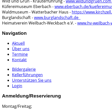
Wild und Grün - Kräuterführung -
www.wildundgruen.co
Küfereimuseum Eberbach -
www.eberbach.de/kueferei
Waldmuseum - Watterbacher Haus -
https://www.kirchzel
Burglandschaft -
www.burglandschaft.de
Heimatverein Weilbach-Weckbach e.V. -
www.hv-weilbach
Navigation
Aktuell
Über uns
Termine
Kontakt
Bildergalerie
Kellerführungen
Unterstützen Sie uns
Login
Anmeldung/Reservierung
Montag/Freitag;