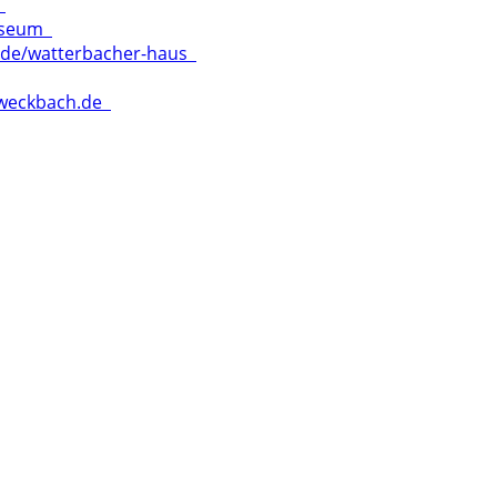
m
museum
l.de/watterbacher-haus
-weckbach.de