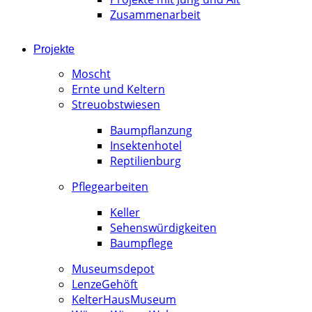
Zusammenarbeit
Projekte
Moscht
Ernte und Keltern
Streuobstwiesen
Baumpflanzung
Insektenhotel
Reptilienburg
Pflegearbeiten
Keller
Sehenswürdigkeiten
Baumpflege
Museumsdepot
LenzeGehöft
KelterHausMuseum